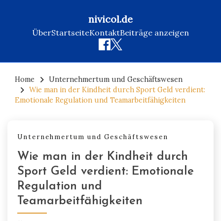
nivicol.de
Über
Startseite
Kontakt
Beiträge anzeigen
Skip
to
Home
Unternehmertum und Geschäftswesen
Wie man in der Kindheit durch Sport Geld verdient:
content
Emotionale Regulation und Teamarbeitfähigkeiten
Unternehmertum und Geschäftswesen
Wie man in der Kindheit durch
Sport Geld verdient: Emotionale
Regulation und
Teamarbeitfähigkeiten