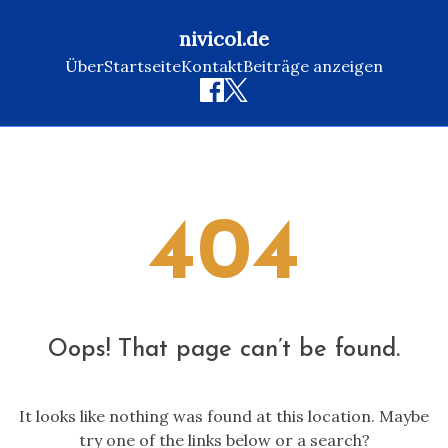
nivicol.de
Über
Startseite
Kontakt
Beiträge anzeigen
Skip
to
content
404
Oops! That page can’t be found.
It looks like nothing was found at this location. Maybe
try one of the links below or a search?