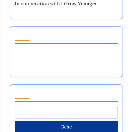
In cooperation with
I Grow Younger
Entdecken Sie einen zufälligen Beitrag
Emotionale Regulierungssysteme im Tennis:
Bewältigungsmechanismen, Training und
Leistungsresultate
Durchsuchen by Category
Gehe