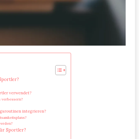
Sportler?
rtler verwendet?
 verbessern?
gsroutinen integrieren?
htsamkeitsplans?
 werden?
ür Sportler?