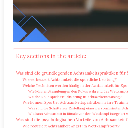
Key sections in the article:
Was sind die grundlegenden Achtsamkeitspraktiken für 
Wie verbessert Achtsamkeit die sportliche Leistung?
Welche Techniken werden häufig in der Achtsamkeit für Spo
Wie können Atemübungen den Fokus während des Wettkampfs
Welche Rolle spielt Visualisierung im Achtsamkeitstraining?
Wie können Sportler Achtsamkeitspraktiken in ihre Trainin
Was sind die Schritte zur Erstellung eines personalisierten Ac
Wie kann Achtsamkeit in Rituale vor dem Wettkampf integriert
Was sind die psychologischen Vorteile von Achtsamkeit f
Wie reduziert Achtsamkeit Angst im Wettkampfsport?